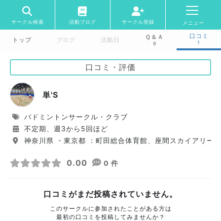
サークル検索
活動ブログ
サークル登録
メニュー
口コミ
Ｑ＆Ａ
トップ
ブログ
活動日
1
9
口コミ・評価
単'S
バドミントンサークル・クラブ
不定期、週3から5回ほど
神奈川県 ・東京都 ：町田総合体育館、座間スカイアリー
0.00
0 件
口コミがまだ投稿されていません。
このサークルに参加されたことがある方は
最初の口コミを投稿してみませんか？