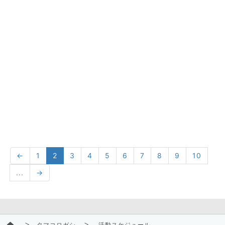
←
1
2
3
4
5
6
7
8
9
10
...
→
タマコロガシ
活動スケジュール