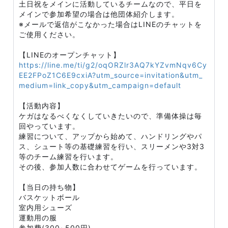
土日祝をメインに活動しているチームなので、平日を
メインで参加希望の場合は他団体紹介します。
※メールで返信がこなかった場合はLINEのチャットを
ご使用ください。
【LINEのオープンチャット】
https://line.me/ti/g2/oqORZlr3AQ7kYZvmNqv6Cy
EE2FPoZ1C6E9cxiA?utm_source=invitation&utm_
medium=link_copy&utm_campaign=default
【活動内容】
ケガはなるべくなくしていきたいので、準備体操は毎
回やっています。
練習について、アップから始めて、ハンドリングやパ
ス、シュート等の基礎練習を行い、スリーメンや3対3
等のチーム練習を行います。
その後、参加人数に合わせてゲームを行っています。
【当日の持ち物】
バスケットボール
室内用シューズ
運動用の服
参加費(300~500円)