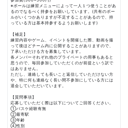
※ボールは練習メニューによって一人１つ使うことがあ
るのでなるべく持参をお願いしています。(共有のボー
ルがいくつかありますが不足することがあるので、持
っている方は基本持参するようお願いします)
【補足】
練習内容やゲーム、イベントを開催した際、動画を撮
って後ほどチーム内に公開することがありますので、
了承いただける方を募集しています。
各メンバーそれぞれ他のプライベートの用事もあると
思うので、毎回参加していただくのが前提という訳で
はありません。
ただし、連絡しても長いこと返信していただけない方
や、特に何も連絡なく長い間不参加にしている方には
退会していただいています。
【質問事項】
応募していただく際は以下についてご回答ください。
①バスケ経験有無
②最寄駅
③年齢
④性別