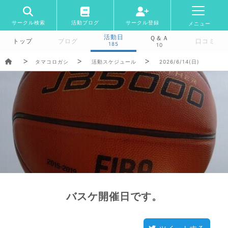
サークル検索
活動ブログ
サークル登録
メニュー
活動日
Ｑ＆Ａ
トップ
ブログ
口コミ
185
10
タマコロガシ
活動スケジュール
2026/6/14(日)
バスケ開催日です。