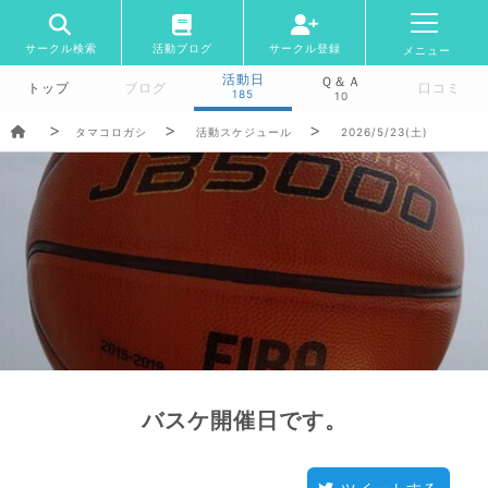
サークル検索
活動ブログ
サークル登録
メニュー
活動日
Ｑ＆Ａ
トップ
ブログ
口コミ
185
10
タマコロガシ
活動スケジュール
2026/5/23(土)
バスケ開催日です。