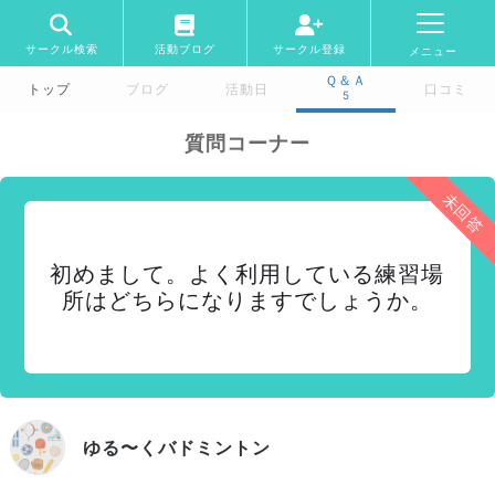
サークル検索
活動ブログ
サークル登録
メニュー
Ｑ＆Ａ
トップ
ブログ
活動日
口コミ
5
質問コーナー
未回答
初めまして。よく利用している練習場
所はどちらになりますでしょうか。
ゆる〜くバドミントン