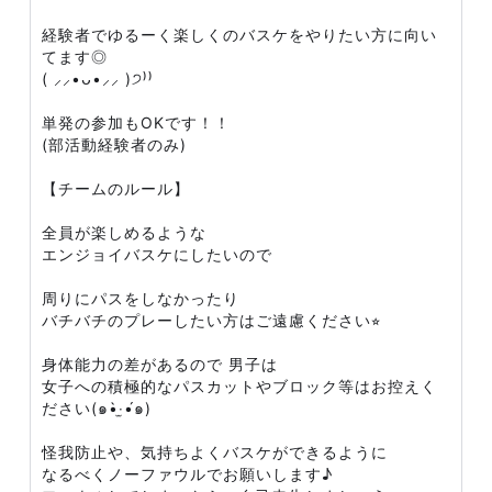
経験者でゆるーく楽しくのバスケをやりたい方に向い
てます◎
( ⸝⸝•ᴗ•⸝⸝ )੭⁾⁾
単発の参加もOKです！！
(部活動経験者のみ)
【チームのルール】
全員が楽しめるような
エンジョイバスケにしたいので
周りにパスをしなかったり
バチバチのプレーしたい方はご遠慮ください⭐︎
身体能力の差があるので 男子は
女子への積極的なパスカットやブロック等はお控えく
ださい(๑•̀‧̫•́๑)
怪我防止や、気持ちよくバスケができるように
なるべくノーファウルでお願いします♪