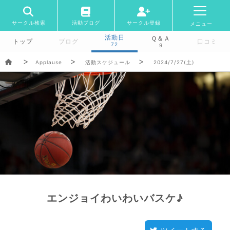
サークル検索
活動ブログ
サークル登録
メニュー
活動日
Ｑ＆Ａ
トップ
ブログ
口コミ
72
9
Applause
活動スケジュール
2024/7/27(土)
エンジョイわいわいバスケ♪