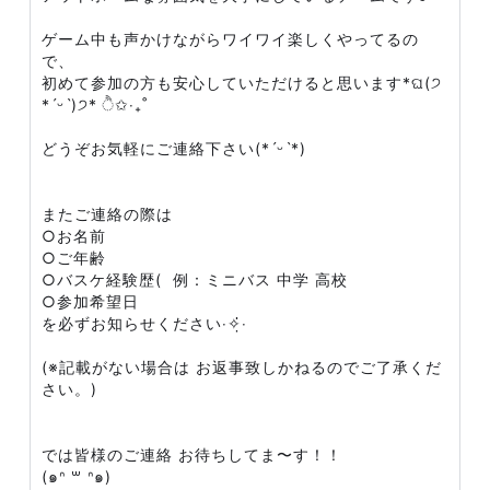
ゲーム中も声かけながらワイワイ楽しくやってるの
で、
初めて参加の方も安心していただけると思います*ଘ(੭
*ˊᵕˋ)੭* ੈ✩‧₊˚
どうぞお気軽にご連絡下さい(*ˊᵕˋ*)
またご連絡の際は
○お名前
○ご年齢
○バスケ経験歴( 例：ミニバス 中学 高校
○参加希望日
を必ずお知らせください‧✧̣̇‧
(※記載がない場合は お返事致しかねるのでご了承くだ
さい。)
では皆様のご連絡 お待ちしてま〜す！！
(๑ᐢ ꒳ ᐢ๑)