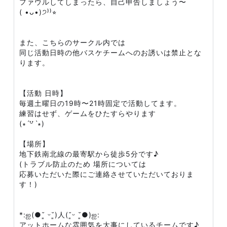
ファウルしてしまったら、自己申告しましょう〜
( •ᴗ•)੭⁾⁾⭐︎
また、こちらのサークル内では
同じ活動日時の他バスケチームへのお誘いは禁止とな
ります。
【活動 日時】
毎週土曜日の19時〜21時固定で活動してます。
練習はせず、ゲームをひたすらやります
(∗ˊ꒵ˋ∗)
【場所】
地下鉄南北線の最寄駅から徒歩5分です♪
(トラブル防止のため 場所については
応募いただいた際にご連絡させていただいておりま
す！)
*:ஐ(●˘͈ ᵕ˘͈)人(˘͈ᵕ ˘͈●)ஐ:
アットホームな雰囲気を大事にしているチームです♪