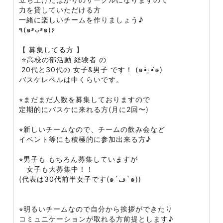
力を貸していただける方
一緒に楽しいチームを作りましょう♪
٩(๑˃̵ᴗ˂̵๑)۶
【 募集してる方 】
⭐高校の部活動 経験者 の
20代と30代の 女子&男子 です！ (๑•̀‧̫•́๑)
バスケレベルは中くらいです。
⭐︎まだまだ人数を募集しておりますので
定期的にバスケに来れる方(月に2回〜)
⭐︎新しいチームなので、チームの飲み会など
イベント等にも積極的に参加出来る方♪
⭐︎男子も もちろん募集していますが
女子も大募集中！！
(代表は30代前半女子です(๑´ڡ`๑))
⭐︎明るいチームなので自分から挨拶ができたり
コミュニケーションが取れる方前提とします♪