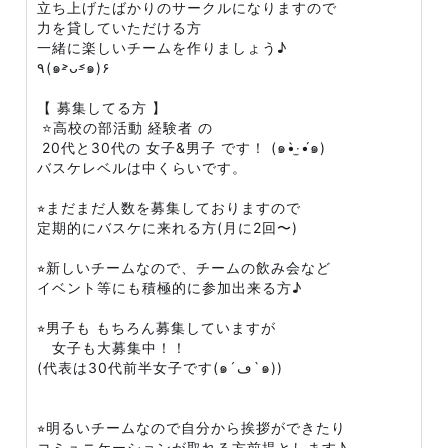
立ち上げたばかりのサークルになりますので
力を貸していただける方
一緒に楽しいチームを作りましょう♪
٩(๑˃̵ᴗ˂̵๑)۶
【 募集してる方 】
⭐高校の部活動 経験者 の
20代と30代の 女子&男子 です！ (๑•̀‧̫•́๑)
バスケレベルは中くらいです。
⭐︎まだまだ人数を募集しておりますので
定期的にバスケに来れる方(月に2回〜)
⭐︎新しいチームなので、チームの飲み会など
イベント等にも積極的に参加出来る方♪
⭐︎男子も もちろん募集していますが
女子も大募集中！！
(代表は30代前半女子です(๑´ڡ`๑))
⭐︎明るいチームなので自分から挨拶ができたり
コミュニケーションが取れる方前提とします♪