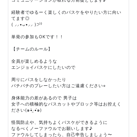
経験者でゆるーく楽しくのバスケをやりたい方に向い
てます◎
( ⸝⸝•ᴗ•⸝⸝ )੭⁾⁾
単発の参加もOKです！！
【チームのルール】
全員が楽しめるような
エンジョイバスケにしたいので
周りにパスをしなかったり
バチバチのプレーしたい方はご遠慮ください⭐︎
身体能力の差があるので 男子は
女子への積極的なパスカットやブロック等はお控えく
ださい(๑•̀‧̫•́๑)
怪我防止や、気持ちよくバスケができるように
なるべくノーファウルでお願いします♪
ファウルしてしまったら、自己申告しましょう〜