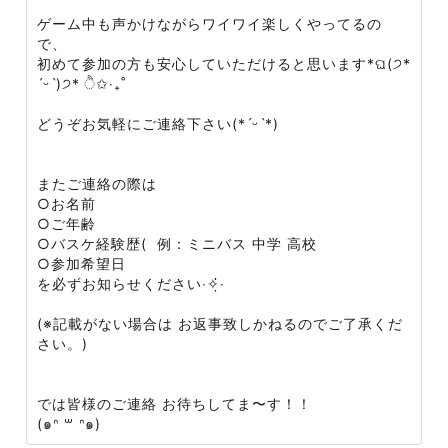
ゲーム中も声かけながらワイワイ楽しくやってるの
で、
初めて参加の方も安心していただけると思います*ଘ(੭*
ˊᵕˋ)੭* ੈ✩‧₊˚
どうぞお気軽にご連絡下さい(*ˊᵕˋ*)
またご連絡の際は
○お名前
○ご年齢
○バスケ経験歴( 例：ミニバス 中学 高校
○参加希望日
を必ずお知らせください‧✧̣̇‧
(※記載がない場合は お返事致しかねるのでご了承くだ
さい。)
では皆様のご連絡 お待ちしてま〜す！！
(๑ᐢ ꒳ ᐢ๑)