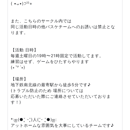
( •ᴗ•)੭⁾⁾⭐︎
また、こちらのサークル内では
同じ活動日時の他バスケチームへのお誘いは禁止とな
ります。
【活動 日時】
毎週土曜日の19時〜21時固定で活動してます。
練習はせず、ゲームをひたすらやります
(∗ˊ꒵ˋ∗)
【場所】
地下鉄南北線の最寄駅から徒歩5分です♪
(トラブル防止のため 場所については
応募いただいた際にご連絡させていただいておりま
す！)
*:ஐ(●˘͈ ᵕ˘͈)人(˘͈ᵕ ˘͈●)ஐ:
アットホームな雰囲気を大事にしているチームです♪