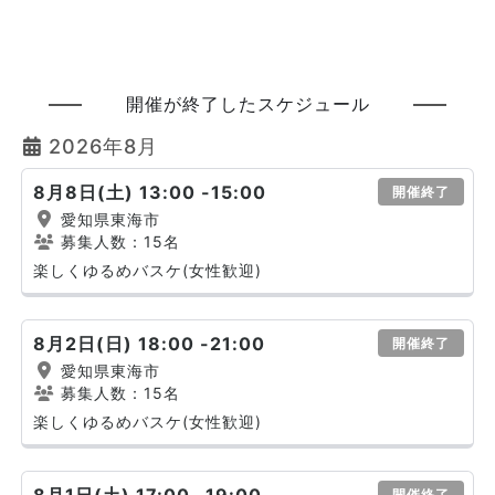
開催が終了したスケジュール
2026年8月
8月8日(土) 13:00 -15:00
開催終了
愛知県東海市
募集人数：15名
楽しくゆるめバスケ(女性歓迎)
8月2日(日) 18:00 -21:00
開催終了
愛知県東海市
募集人数：15名
楽しくゆるめバスケ(女性歓迎)
開催終了