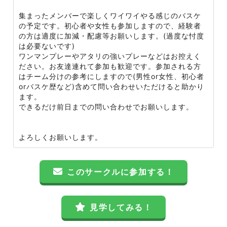
集まったメンバーで楽しくワイワイやる感じのバスケ
の予定です。初心者や女性も参加しますので、経験者
の方は適度に加減・配慮等お願いします。(過度な忖度
は必要ないです)
ワンマンプレーやアタリの強いプレーなどはお控えく
ださい。お友達連れて参加も歓迎です。参加される方
はチーム分けの参考にしますので(男性or女性、初心者
orバスケ歴など)含めて問い合わせいただけると助かり
ます。
できるだけ前日までの問い合わせでお願いします。
よろしくお願いします。
このサークルに参加する！
見学してみる！