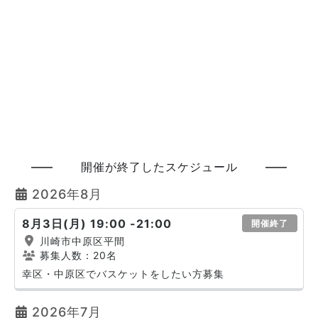
開催が終了したスケジュール
2026年8月
8月3日(月) 19:00 -21:00
開催終了
川崎市中原区平間
募集人数：20名
幸区・中原区でバスケットをしたい方募集
2026年7月