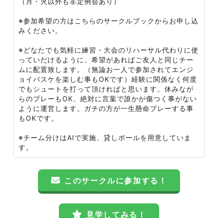
（月・火以外も非定例会あり）
※参加希望の方はこちらのサークルブックからお申し込
みください。
※どなたでも気軽に練習・大会のリハーサル代わりに使
っていだけるように、希望があればご友人と同じチー
ムに配置致します。（無論お一人で参加されてエンジ
ョイバスケを楽しむ事もOKです）経験に関係なく何度
でもシュートを打って頂ければと思います。休みなが
らのプレーもOK、絶対に言葉で誰かが傷つく事がない
ように運営します。ガチの方が一生懸命プレーする事
もOKです。
※チーム分けはAIで実施、貸しボールを用意していま
す。
このサークルに参加する！
見学してみる！