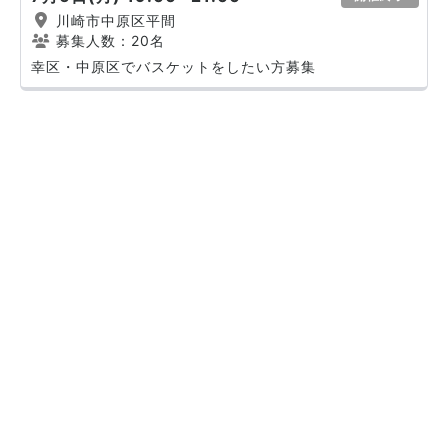
川崎市中原区平間
募集人数：20名
幸区・中原区でバスケットをしたい方募集