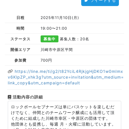
ツイートする
日程
2025年11月10日(月)
時間
19:00〜21:00
ステータス
募集中
募集人数：20名
開催エリア
川崎市中原区平間
参加費
700円
https://line.me/ti/g2/t82YciL4RjkjgHjDKO1w0mImx
v6KlpZP_xhk3g?utm_source=invitation&utm_medium=
link_copy&utm_campaign=default
活動内容の詳細
ロックボールセブナーズは単にバスケットを楽しむだ
けでなく、仲間とのチームワーク醸成にも活用して頂
くために結成した川崎市幸区・中原区の団体です。
他団体とも提携し、毎週 月・火曜に活動しています。