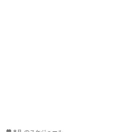
8月 のスケジュール