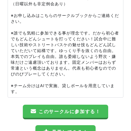
（日曜以外も非定例会あり）
※お申し込みはこちらのサークルブックからご連絡くだ
さい。
※誰でも気軽に参加できる事が理念です。だから初心者
でもどんどんシュートを打ってください！試合中に難
しい技術やストリートバスケの魅せ技もどんどん試し
ていただいて結構です。ゆっくり手を抜くのも自由。
本気でのプレイも自由。誰も委縮しないよう野次・嫌
味だけご遠慮頂いております。固定メンバーはおらず
常連という概念はありません。代表も初心者なのでの
びのびプレーしてください。
※チーム分けはAIで実施、貸しボールを用意していま
す。
このサークルに参加する！