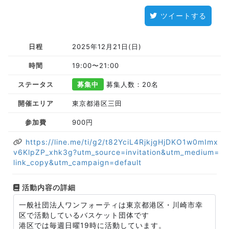
ツイートする
日程
2025年12月21日(日)
時間
19:00〜21:00
ステータス
募集中
募集人数：20名
開催エリア
東京都港区三田
参加費
900円
https://line.me/ti/g2/t82YciL4RjkjgHjDKO1w0mImx
v6KlpZP_xhk3g?utm_source=invitation&utm_medium=
link_copy&utm_campaign=default
活動内容の詳細
一般社団法人ワンフォーティは東京都港区・川崎市幸
区で活動しているバスケット団体です
港区では毎週日曜19時に活動しています。