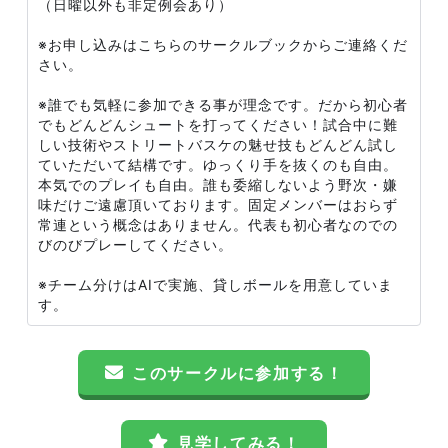
（日曜以外も非定例会あり）
※お申し込みはこちらのサークルブックからご連絡くだ
さい。
※誰でも気軽に参加できる事が理念です。だから初心者
でもどんどんシュートを打ってください！試合中に難
しい技術やストリートバスケの魅せ技もどんどん試し
ていただいて結構です。ゆっくり手を抜くのも自由。
本気でのプレイも自由。誰も委縮しないよう野次・嫌
味だけご遠慮頂いております。固定メンバーはおらず
常連という概念はありません。代表も初心者なのでの
びのびプレーしてください。
※チーム分けはAIで実施、貸しボールを用意していま
す。
このサークルに参加する！
見学してみる！