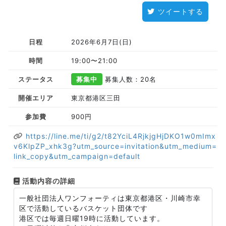
ツイートする
日程
2026年6月7日(日)
時間
19:00〜21:00
ステータス
募集中
募集人数：20名
開催エリア
東京都港区三田
参加費
900円
https://line.me/ti/g2/t82YciL4RjkjgHjDKO1w0mImx
v6KlpZP_xhk3g?utm_source=invitation&utm_medium=
link_copy&utm_campaign=default
活動内容の詳細
一般社団法人ワンフォーティは東京都港区・川崎市幸
区で活動しているバスケット団体です
港区では毎週日曜19時に活動しています。