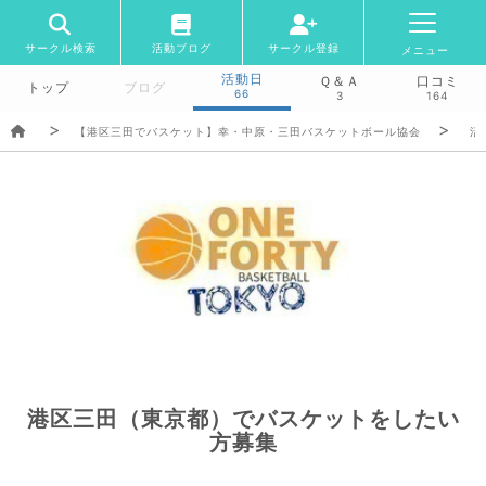
サークル検索
活動ブログ
サークル登録
メニュー
活動日
Ｑ＆Ａ
口コミ
トップ
ブログ
66
3
164
【港区三田でバスケット】幸・中原・三田バスケットボール協会
活
港区三田（東京都）でバスケットをしたい
方募集