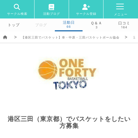
サークル検索
活動ブログ
サークル登録
メニュー
活動日
Ｑ＆Ａ
口コミ
トップ
ブログ
66
3
164
【港区三田でバスケット】幸・中原・三田バスケットボール協会
活
港区三田（東京都）でバスケットをしたい
方募集