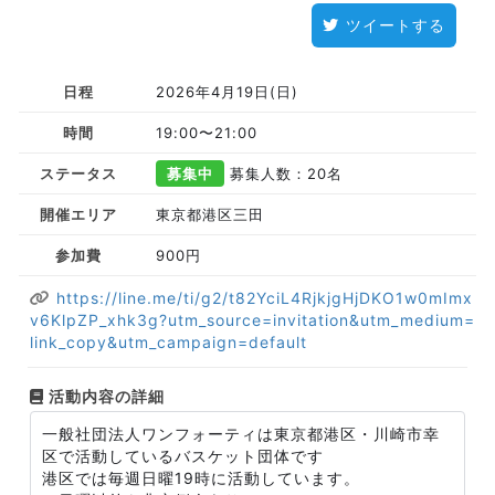
ツイートする
日程
2026年4月19日(日)
時間
19:00〜21:00
ステータス
募集中
募集人数：20名
開催エリア
東京都港区三田
参加費
900円
https://line.me/ti/g2/t82YciL4RjkjgHjDKO1w0mImx
v6KlpZP_xhk3g?utm_source=invitation&utm_medium=
link_copy&utm_campaign=default
活動内容の詳細
一般社団法人ワンフォーティは東京都港区・川崎市幸
区で活動しているバスケット団体です
港区では毎週日曜19時に活動しています。