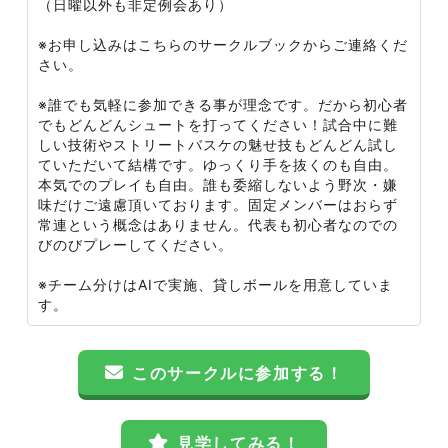
（日曜以外も非定例会あり）
※お申し込みはこちらのサークルブックからご連絡くだ
さい。
※誰でも気軽に参加できる事が理念です。だから初心者
でもどんどんシュートを打ってください！試合中に難
しい技術やストリートバスケの魅せ技もどんどん試し
ていただいて結構です。ゆっくり手を抜くのも自由。
本気でのプレイも自由。誰も委縮しないよう野次・嫌
味だけご遠慮頂いております。固定メンバーはおらず
常連という概念はありません。代表も初心者なのでの
びのびプレーしてください。
※チーム分けはAIで実施、貸しボールを用意していま
す。
このサークルに参加する！
見学してみる！