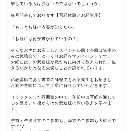
解している人は少ないのではないでしょうか。
毎月開催しております【写経体験とお経講座】
『もっとお経の内容が知りたい』
『お経には何が書かれているの？』
そんなお声にお応えしたスペシャル回！今回は講座の
みの勉強会で、ゆっくりお経を学ぶイベントです。
お経には、お釈迦様が私たちに向けて教えられた、生
きる明かりとなる大切なことが説かれています。
仏教講師であり書道の師範でもある先生をお招きし、
お経の意味について丁寧に解説していただきます。
リラックスした雰囲気の中で、午前中は写経を通じて
心を整え、午後からはお釈迦様の深い教えを学べま
す。
午前・午後片方のご参加も、両方のご参加も大歓迎で
す(^^♪