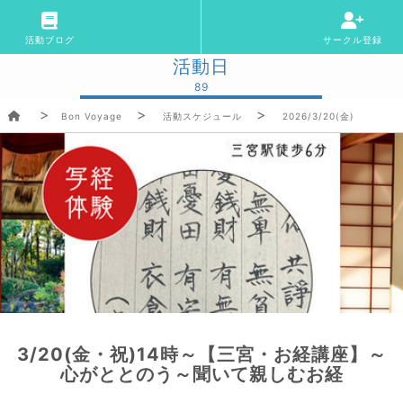
活動ブログ
サークル登録
活動日
89
Bon Voyage
活動スケジュール
2026/3/20(金)
3/20(金・祝)14時～【三宮・お経講座】～
心がととのう～聞いて親しむお経