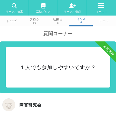
サークル検索
活動ブログ
サークル登録
メニュー
Ｑ＆Ａ
ブログ
活動日
トップ
口コミ
4
10
6
質問コーナー
回答済み
１人でも参加しやすいですか？
障害研究会