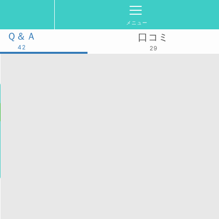
メニュー
Ｑ＆Ａ
口コミ
42
29