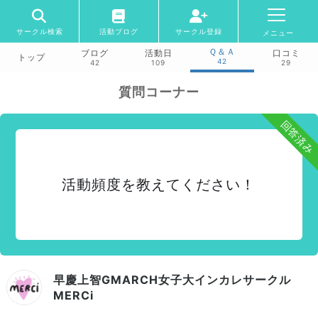
サークル検索
活動ブログ
サークル登録
メニュー
Ｑ＆Ａ
ブログ
活動日
口コミ
トップ
42
42
109
29
質問コーナー
回答済み
活動頻度を教えてください！
早慶上智GMARCH女子大インカレサークル
MERCi