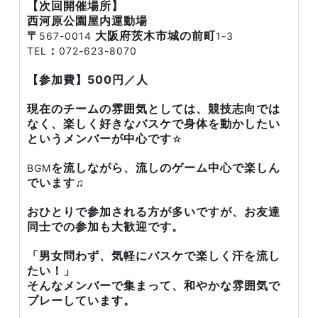
【次回開催場所】
西河原公園屋内運動場
〒
大阪府茨木市城の前町
567-0014
1-3
：
TEL
072-623-8070
【参加費】500円／人
現在のチームの雰囲気としては、競技志向では
なく、楽しく好きなバスケで身体を動かしたい
というメンバーが中心です
☆
を流しながら、流しのゲーム中心で楽しん
BGM
でいます♫
おひとりで参加される方が多いですが、お友達
同士での参加も大歓迎です。
「男女問わず、気軽にバスケで楽しく汗を流し
たい！」
そんなメンバーで集まって、和やかな雰囲気で
プレーしています。