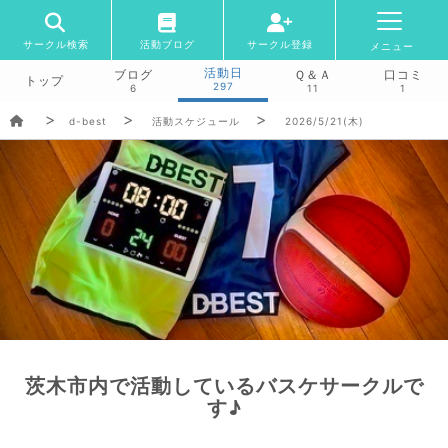
サークル検索
活動ブログ
サークル登録
メニュー
活動日
ブログ
Ｑ＆Ａ
口コミ
トップ
297
6
11
1
d-best
活動スケジュール
2026/5/21(木)
茨木市内で活動しているバスケサークルで
す♪