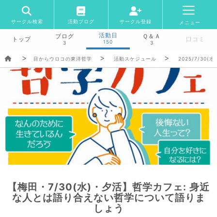
サークル検索
活動ブログ
サークル登録
メニュー
活動日
ブログ
Ｑ＆Ａ
トップ
口コミ
150
3
3
目からウロコの東洋哲学
活動スケジュール
2025/7/30(水)
【梅田・7/30(水)・夕活】哲学カフェ: 身近
な人とは語り合えない哲学について語りま
しょう