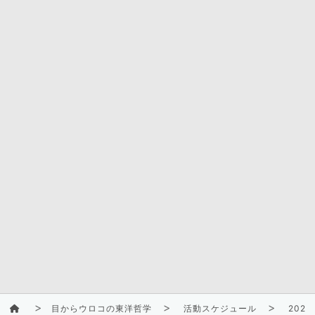
目からウロコの東洋哲学
活動スケジュール
2025