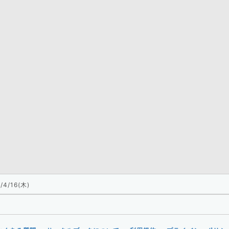
/4/16(木)