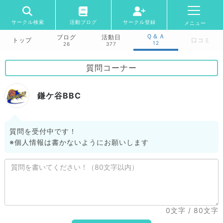
サークル検索
活動ブログ
サークル登録
メニュー
Ｑ＆Ａ
ブログ
活動日
トップ
口コミ
12
26
377
質問コーナー
鎌ケ谷BBC
質問を受付中です！
※個人情報は書かないようにお願いします
0文字
/ 80文字