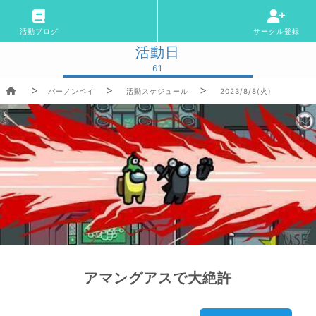
活動ブログ
サークル登録
活動日
61
バーノンベイ
活動スケジュール
2023/8/8(火)
アマングアスで大絶許