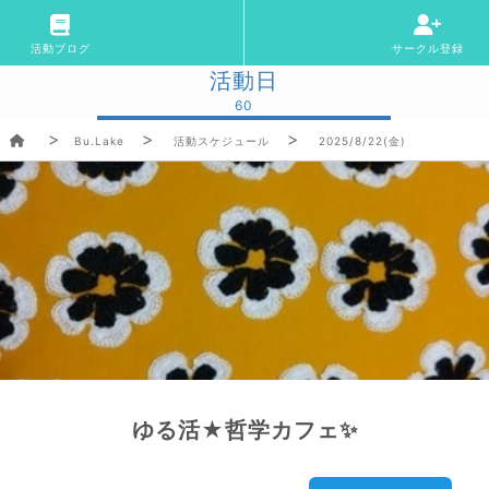
活動ブログ
サークル登録
活動日
60
Bu.Lake
活動スケジュール
2025/8/22(金)
ゆる活★哲学カフェ✨