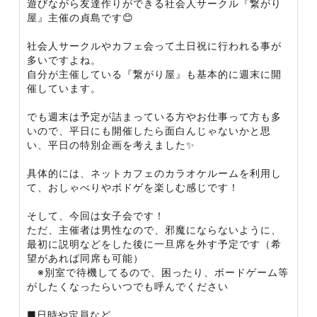
遊びながら友達作りができる社会人サークル『繋がり
屋』主催の貞島です😊
社会人サークルやカフェ会って土日祝に行われる事が
多いですよね。
自分が主催している『繋がり屋』も基本的に週末に開
催しています。
でも週末は予定が詰まっている方やお仕事って方も多
いので、平日にも開催したら面白んじゃないかと思
い、平日の特別企画を考えました✨
具体的には、ネットカフェのカラオケルームを利用し
て、おしゃべりやボドゲを楽しむ感じです！
そして、今回は女子会です！
ただ、主催者は男性なので、邪魔にならないように、
最初に説明などをした後に一旦席を外す予定です（希
望があれば同席も可能）
※別室で待機してるので、困ったり、ボードゲーム等
がしたくなったらいつでも呼んでください
■日時や定員など