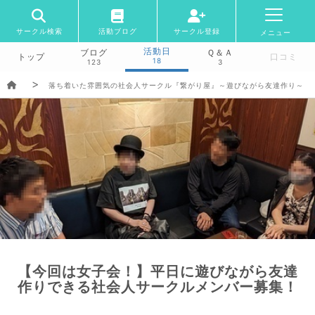
サークル検索
活動ブログ
サークル登録
メニュー
活動日
ブログ
Ｑ＆Ａ
トップ
口コミ
18
123
3
落ち着いた雰囲気の社会人サークル『繋がり屋』～遊びながら友達作り～
【今回は女子会！】平日に遊びながら友達
作りできる社会人サークルメンバー募集！