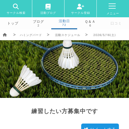
サークル検索
活動ブログ
サークル登録
メニュー
活動日
ブログ
Ｑ＆Ａ
トップ
口コミ
72
2
6
ハミングバード
活動スケジュール
2026/5/16(土)
練習したい方募集中です