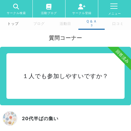
サークル検索
活動ブログ
サークル登録
メニュー
Ｑ＆Ａ
トップ
ブログ
活動日
口コミ
3
質問コーナー
回答済み
１人でも参加しやすいですか？
20代半ばの集い