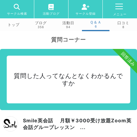
サークル検索
活動ブログ
サークル登録
メニュー
Ｑ＆Ａ
ブログ
活動日
口コミ
トップ
6
356
94
8
質問コーナー
回答済み
質問した人ってなんとなくわかるんで
すか
Smile英会話 月額￥3000受け放題Zoom英
会話グループレッスン ...