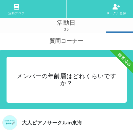
活動ブログ
サークル登録
活動日
35
質問コーナー
回答済み
メンバーの年齢層はどれくらいです
か？
大人ピアノサークルin東海