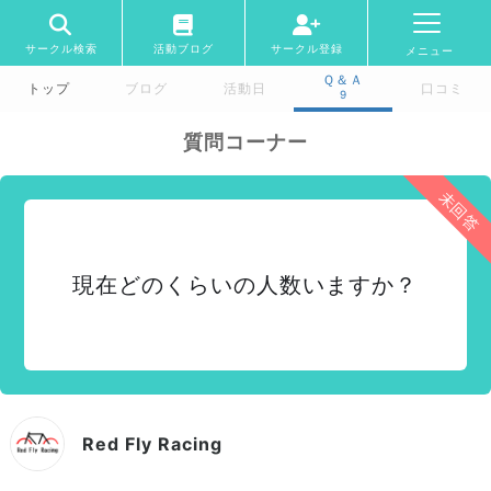
サークル検索
活動ブログ
サークル登録
メニュー
Ｑ＆Ａ
トップ
ブログ
活動日
口コミ
9
質問コーナー
未回答
現在どのくらいの人数いますか？
Red Fly Racing