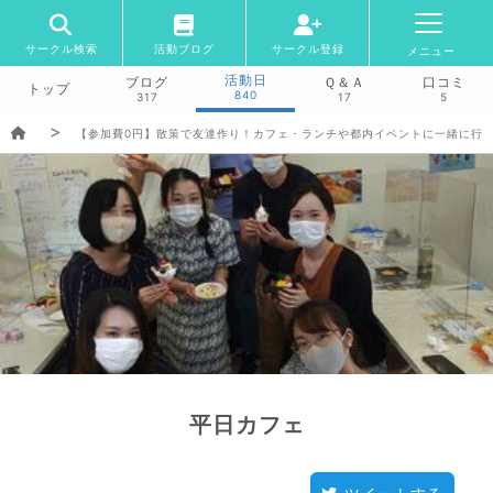
サークル検索
活動ブログ
サークル登録
メニュー
活動日
ブログ
Ｑ＆Ａ
口コミ
トップ
840
317
17
5
【参加費0円】散策で友達作り！カフェ・ランチや都内イベントに一緒に行こう(
平日カフェ