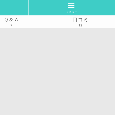
メニュー
Ｑ＆Ａ
口コミ
7
12
6(火)