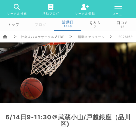
サークル検索
活動ブログ
サークル登録
メニュー
活動日
Ｑ＆Ａ
口コミ
トップ
ブログ
1448
7
12
社会人バスケサークル🏀TBF
活動スケジュール
2026/6/1
6/14日9-11:30＠武蔵小山/戸越銀座（品川
区)