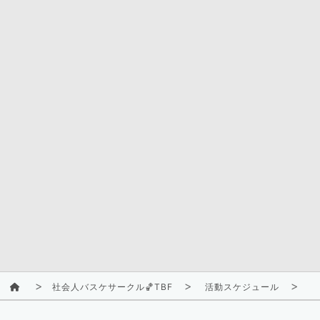
社会人バスケサークル🏀TBF
活動スケジュール
2