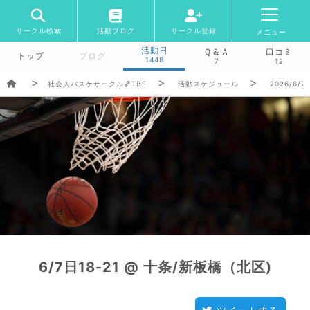
サークル検索
活動ブログ
サークル登録
メニュー
活動日
Ｑ＆Ａ
口コミ
トップ
ブログ
1448
7
12
社会人バスケサークル🏀TBF
活動スケジュール
2026/6/7
6/7日18-21 @ 十条/新板橋（北区)