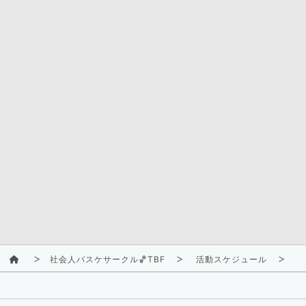
社会人バスケサークル🏀TBF
活動スケジュール
2