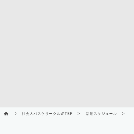
社会人バスケサークル🏀TBF
活動スケジュール
2