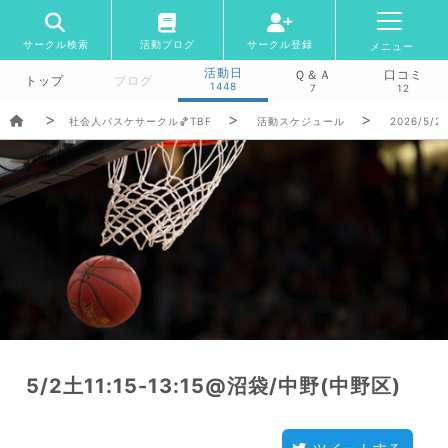
サークル検索
活動ブログ
サークル登録
メニュー
活動日
Ｑ＆Ａ
口コミ
トップ
ブログ
1448
7
12
社会人バスケサークル🏀TBF
活動スケジュール
2026/5/2
5/2土11:15-13:15@沼袋/中野(中野区)