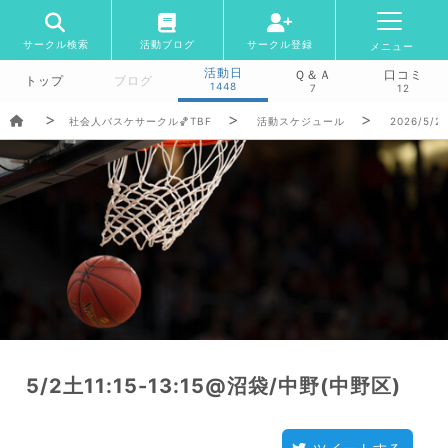
サークル検索
活動ブログ
サークル登録
メニュー
活動日
Ｑ＆Ａ
口コミ
トップ
ブログ
1448
7
12
社会人バスケサークル🏀TBF
活動スケジュール
2026/5/2
5/2土11:15-13:15@沼袋/中野(中野区)