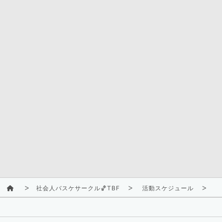
社会人バスケサークル🏀TBF
活動スケジュール
2