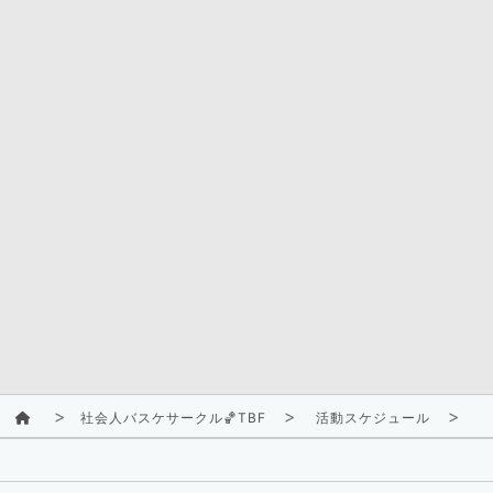
社会人バスケサークル🏀TBF
活動スケジュール
2