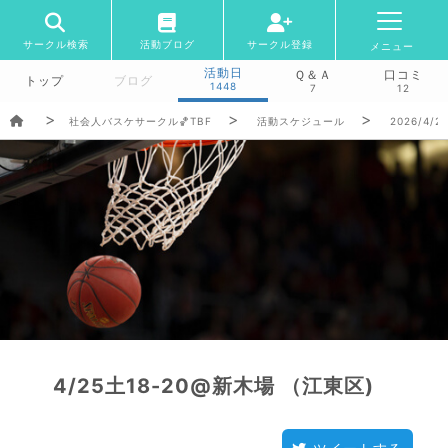
サークル検索
活動ブログ
サークル登録
メニュー
活動日
Ｑ＆Ａ
口コミ
トップ
ブログ
1448
7
12
社会人バスケサークル🏀TBF
活動スケジュール
2026/4/2
4/25土18-20@新木場 （江東区)