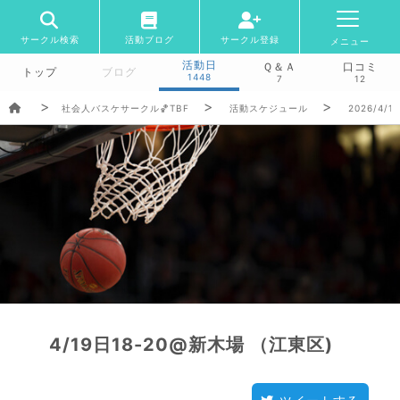
サークル検索
活動ブログ
サークル登録
メニュー
活動日
Ｑ＆Ａ
口コミ
トップ
ブログ
1448
7
12
社会人バスケサークル🏀TBF
活動スケジュール
2026/4/1
4/19日18-20@新木場 （江東区)