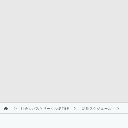
社会人バスケサークル🏀TBF
活動スケジュール
2