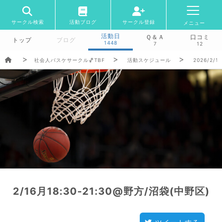
サークル検索
活動ブログ
サークル登録
メニュー
活動日
Ｑ＆Ａ
口コミ
トップ
ブログ
1448
7
12
社会人バスケサークル🏀TBF
活動スケジュール
2026/2/1
2/16月18:30-21:30@野方/沼袋(中野区)