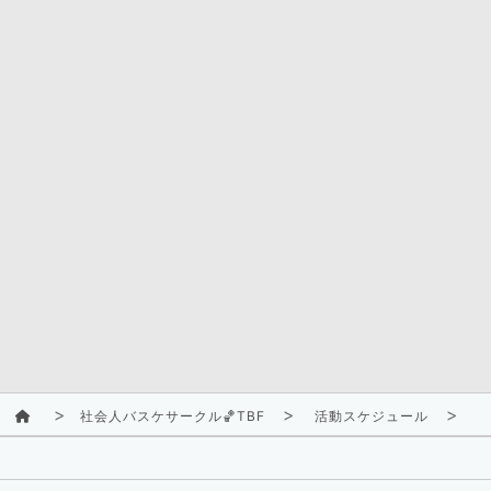
社会人バスケサークル🏀TBF
活動スケジュール
2