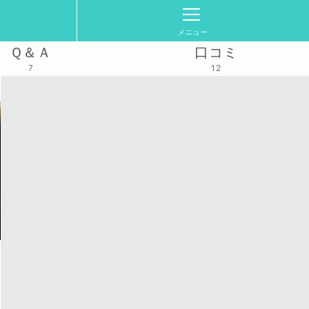
メニュー
Ｑ＆Ａ
口コミ
7
12
木)