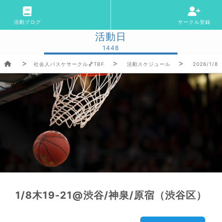
活動ブログ
サークル登録
活動日
1448
社会人バスケサークル🏀TBF
活動スケジュール
2026/1/8(
1/8木19-21@渋谷/神泉/原宿（渋谷区）