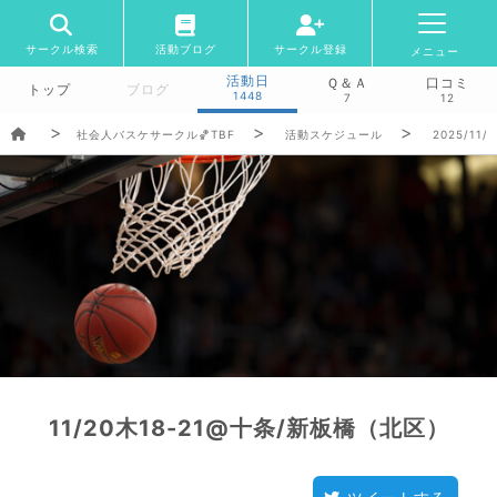
サークル検索
活動ブログ
サークル登録
メニュー
活動日
Ｑ＆Ａ
口コミ
トップ
ブログ
1448
7
12
社会人バスケサークル🏀TBF
活動スケジュール
2025/11/
11/20木18-21@十条/新板橋（北区）