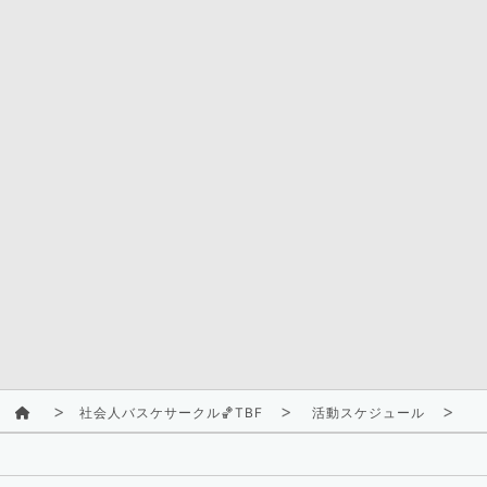
社会人バスケサークル🏀TBF
活動スケジュール
2