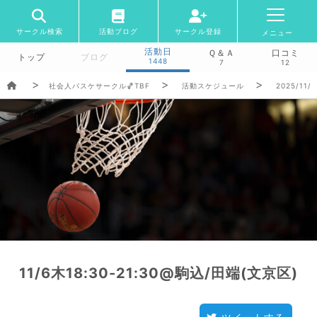
サークル検索
活動ブログ
サークル登録
メニュー
活動日
Ｑ＆Ａ
口コミ
トップ
ブログ
1448
7
12
社会人バスケサークル🏀TBF
活動スケジュール
2025/11/
11/6木18:30-21:30@駒込/田端(文京区)