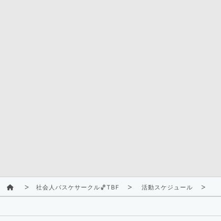
社会人バスケサークル🏀TBF
活動スケジュール
2