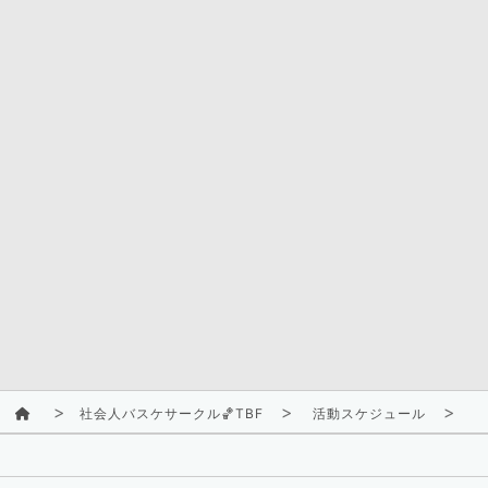
社会人バスケサークル🏀TBF
活動スケジュール
2