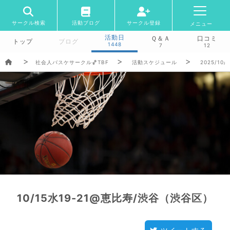
サークル検索
活動ブログ
サークル登録
メニュー
活動日
Ｑ＆Ａ
口コミ
トップ
ブログ
1448
7
12
社会人バスケサークル🏀TBF
活動スケジュール
2025/10/
10/15水19-21@恵比寿/渋谷（渋谷区）