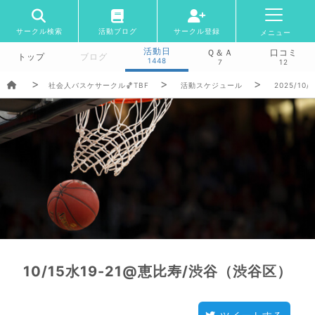
サークル検索
活動ブログ
サークル登録
メニュー
活動日
Ｑ＆Ａ
口コミ
トップ
ブログ
1448
7
12
社会人バスケサークル🏀TBF
活動スケジュール
2025/10/
10/15水19-21@恵比寿/渋谷（渋谷区）