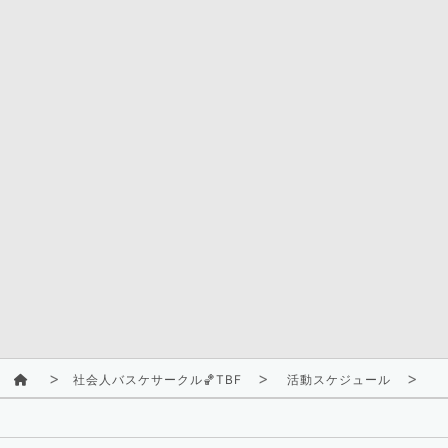
社会人バスケサークル🏀TBF
活動スケジュール
2