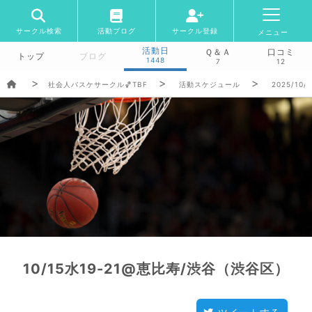
サークル検索
活動ブログ
サークル登録
メニュー
活動日
Ｑ＆Ａ
口コミ
トップ
ブログ
1448
7
12
社会人バスケサークル🏀TBF
活動スケジュール
2025/10/
10/15水19-21@恵比寿/渋谷（渋谷区）