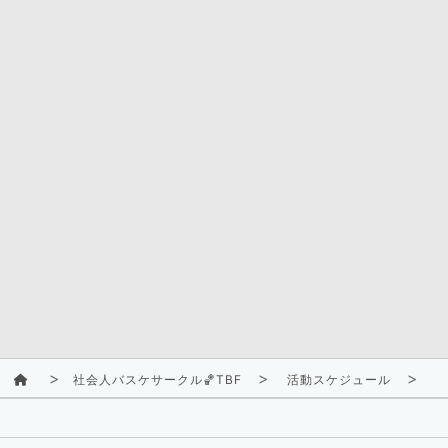
社会人バスケサークル🏀TBF
活動スケジュール
2