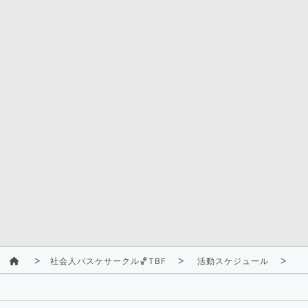
社会人バスケサークル🏀TBF
活動スケジュール
2