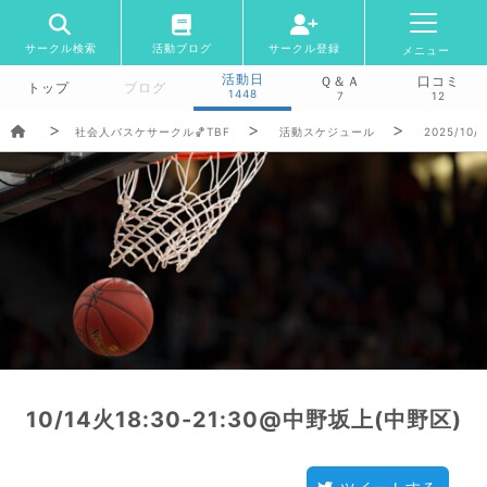
サークル検索
活動ブログ
サークル登録
メニュー
活動日
Ｑ＆Ａ
口コミ
トップ
ブログ
1448
7
12
社会人バスケサークル🏀TBF
活動スケジュール
2025/10/
10/14火18:30-21:30@中野坂上(中野区)