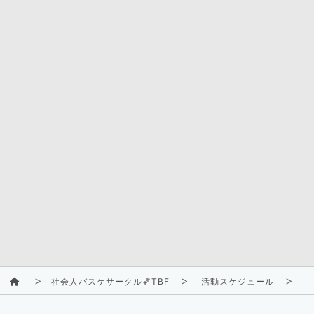
社会人バスケサークル🏀TBF
活動スケジュール
2