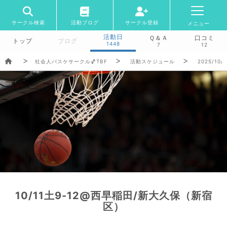
サークル検索
活動ブログ
サークル登録
メニュー
活動日
Ｑ＆Ａ
口コミ
トップ
ブログ
1448
7
12
社会人バスケサークル🏀TBF
活動スケジュール
2025/10/
10/11土9-12@西早稲田/新大久保（新宿
区）