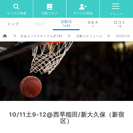
サークル検索
活動ブログ
サークル登録
メニュー
活動日
Ｑ＆Ａ
口コミ
トップ
ブログ
1448
7
12
社会人バスケサークル🏀TBF
活動スケジュール
2025/10/
10/11土9-12@西早稲田/新大久保（新宿
区）