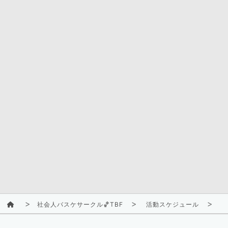
社会人バスケサークル🏀TBF
活動スケジュール
2