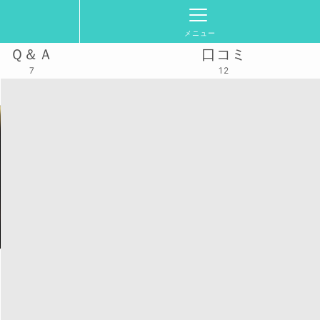
メニュー
Ｑ＆Ａ
口コミ
7
12
1(土)