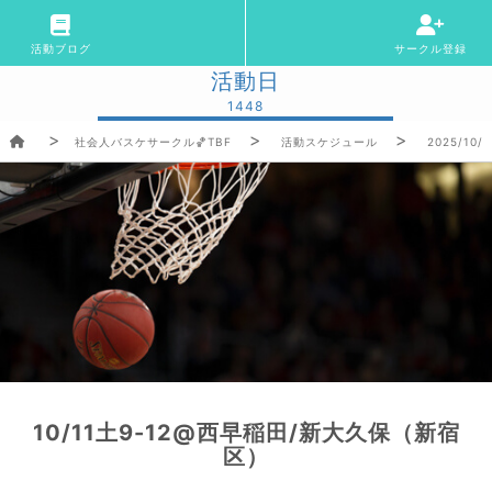
活動ブログ
サークル登録
活動日
1448
社会人バスケサークル🏀TBF
活動スケジュール
2025/10/1
10/11土9-12@西早稲田/新大久保（新宿
区）