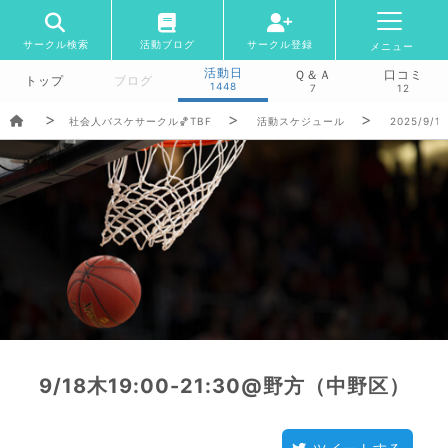
サークル検索
活動ブログ
サークル登録
メニュー
活動日
Ｑ＆Ａ
口コミ
トップ
ブログ
1448
7
12
社会人バスケサークル🏀TBF
活動スケジュール
2025/9/1
9/18木19:00-21:30@野方（中野区）