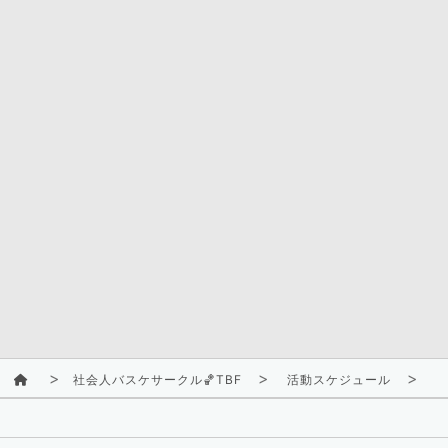
社会人バスケサークル🏀TBF
活動スケジュール
2