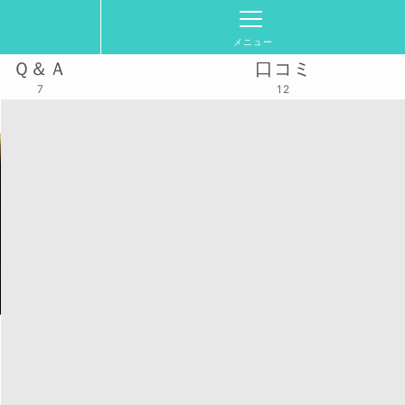
メニュー
Ｑ＆Ａ
口コミ
7
12
8(木)