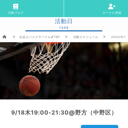
活動ブログ
サークル登録
活動日
1448
社会人バスケサークル🏀TBF
活動スケジュール
2025/9/1
9/18木19:00-21:30@野方（中野区）